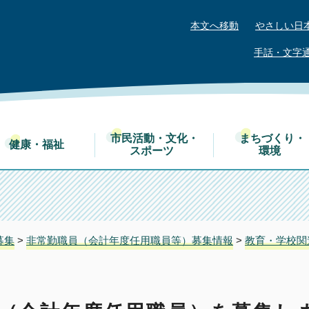
本文へ移動
やさしい日
手話・文字
市民活動・文化・
まちづくり・
健康・福祉
スポーツ
環境
募集
>
非常勤職員（会計年度任用職員等）募集情報
>
教育・学校関