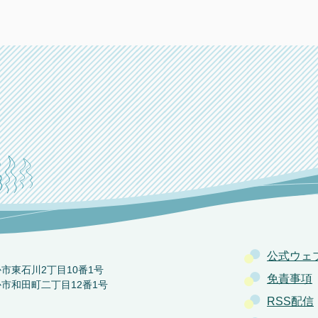
公式ウェ
か市東石川2丁目10番1号
免責事項
か市和田町二丁目12番1号
RSS配信