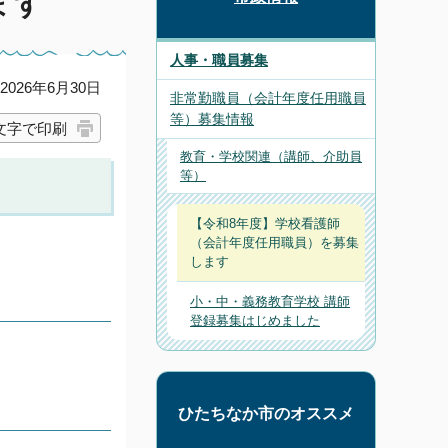
ます
人事・職員募集
026年6月30日
非常勤職員（会計年度任用職員
等）募集情報
文字で印刷
教育・学校関連（講師、介助員
等）
【令和8年度】学校看護師
（会計年度任用職員）を募集
します
小・中・義務教育学校 講師
登録募集はじめました
ひたちなか市のオススメ