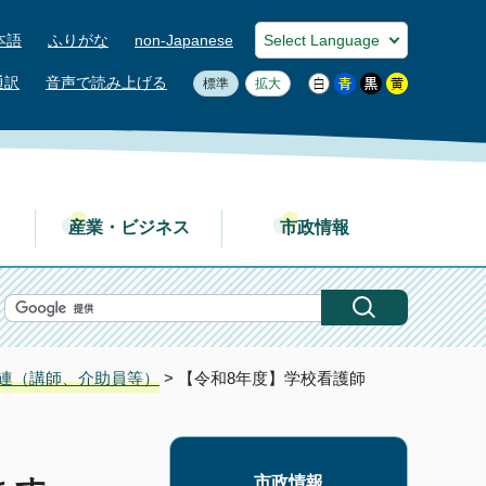
本語
ふりがな
non-Japanese
通訳
音声で読み上げる
標準
拡大
産業・ビジネス
市政情報
連（講師、介助員等）
> 【令和8年度】学校看護師
市政情報