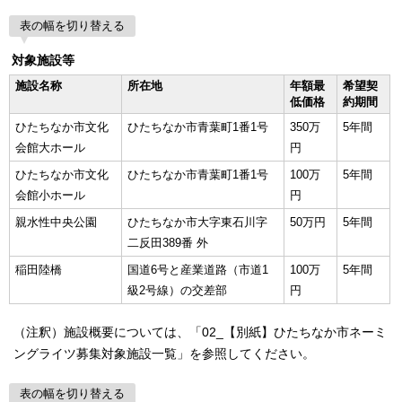
表の幅を切り替える
対象施設等
施設名称
所在地
年額最
希望契
低価格
約期間
ひたちなか市文化
ひたちなか市青葉町1番1号
350万
5年間
会館大ホール
円
ひたちなか市文化
ひたちなか市青葉町1番1号
100万
5年間
会館小ホール
円
親水性中央公園
ひたちなか市大字東石川字
50万円
5年間
二反田389番 外
稲田陸橋
国道6号と産業道路（市道1
100万
5年間
級2号線）の交差部
円
（注釈）施設概要については、「02_【別紙】ひたちなか市ネーミ
ングライツ募集対象施設一覧」を参照してください。
表の幅を切り替える