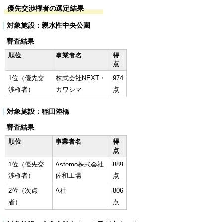
優先交渉権者の選定結果
対象施設：親水性中央公園
審査結果
順位
事業者名
得
点
1位（優先交
株式会社NEXT・
974
渉権者）
カワシマ
点
対象施設：稲田陸橋
審査結果
順位
事業者名
得
点
1位（優先交
Astemo株式会社
889
渉権者）
佐和工場
点
2位（次点
A社
806
者）
点