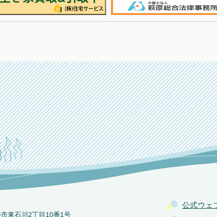
公式ウェ
か市東石川2丁目10番1号