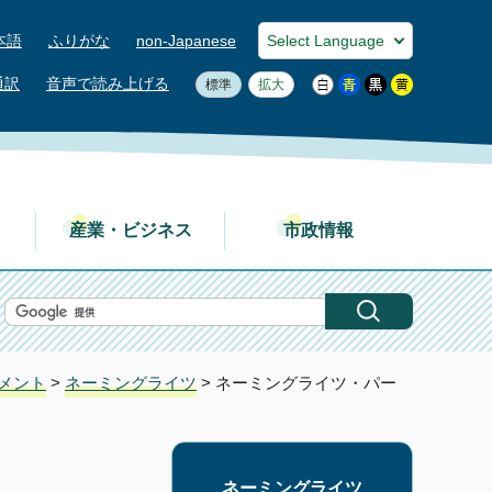
本語
ふりがな
non-Japanese
通訳
音声で読み上げる
標準
拡大
産業・ビジネス
市政情報
メント
>
ネーミングライツ
> ネーミングライツ・パー
ネーミングライツ