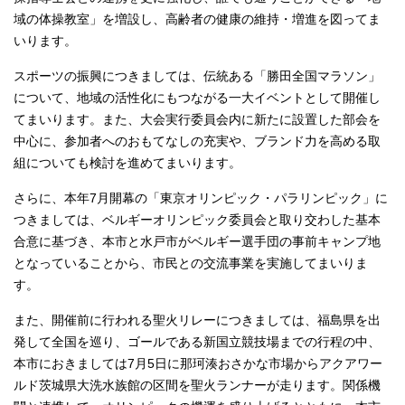
域の体操教室」を増設し、高齢者の健康の維持・増進を図ってま
いります。
スポーツの振興につきましては、伝統ある「勝田全国マラソン」
について、地域の活性化にもつながる一大イベントとして開催し
てまいります。また、大会実行委員会内に新たに設置した部会を
中心に、参加者へのおもてなしの充実や、ブランド力を高める取
組についても検討を進めてまいります。
さらに、本年7月開幕の「東京オリンピック・パラリンピック」に
つきましては、ベルギーオリンピック委員会と取り交わした基本
合意に基づき、本市と水戸市がベルギー選手団の事前キャンプ地
となっていることから、市民との交流事業を実施してまいりま
す。
また、開催前に行われる聖火リレーにつきましては、福島県を出
発して全国を巡り、ゴールである新国立競技場までの行程の中、
本市におきましては7月5日に那珂湊おさかな市場からアクアワー
ルド茨城県大洗水族館の区間を聖火ランナーが走ります。関係機