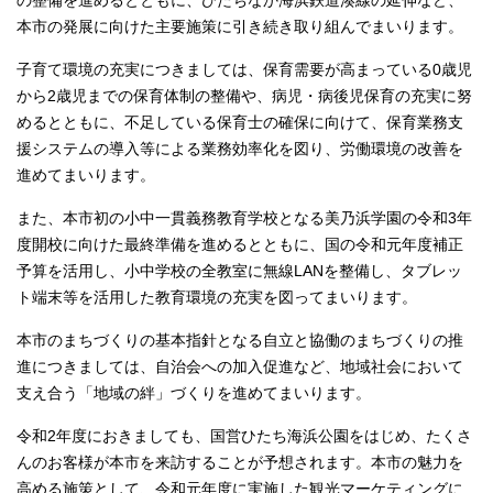
の整備を進めるとともに、ひたちなか海浜鉄道湊線の延伸など、
本市の発展に向けた主要施策に引き続き取り組んでまいります。
子育て環境の充実につきましては、保育需要が高まっている0歳児
から2歳児までの保育体制の整備や、病児・病後児保育の充実に努
めるとともに、不足している保育士の確保に向けて、保育業務支
援システムの導入等による業務効率化を図り、労働環境の改善を
進めてまいります。
また、本市初の小中一貫義務教育学校となる美乃浜学園の令和3年
度開校に向けた最終準備を進めるとともに、国の令和元年度補正
予算を活用し、小中学校の全教室に無線LANを整備し、タブレッ
ト端末等を活用した教育環境の充実を図ってまいります。
本市のまちづくりの基本指針となる自立と協働のまちづくりの推
進につきましては、自治会への加入促進など、地域社会において
支え合う「地域の絆」づくりを進めてまいります。
令和2年度におきましても、国営ひたち海浜公園をはじめ、たくさ
んのお客様が本市を来訪することが予想されます。本市の魅力を
高める施策として、令和元年度に実施した観光マーケティングに