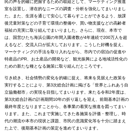
民の声を的確に把握するための取組として、マーケティング推進
室を設置し、潜在的なニーズの調査・分析を強化してまいりまし
た。また、生涯を通じて安心して暮らすことができるよう、放課
後児童対策などの子育て環境の整備や、買い物支援などの高齢者
福祉の充実に取り組んでまいりました。さらに、現在、本市で
は、国営ひたち海浜公園の年間入園者数が4年連続で200万人を超
えるなど、交流人口が拡大しております。こうした好機を捉え、
マーケティングの手法を取り入れながら、市内での宿泊の促進や
特産品のPR、お土産品の開発など、観光振興による地域活性化の
ための新たな種となる施策に取り組んだところです。
引き続き、社会情勢の変化を的確に捉え、将来を見据えた政策を
実行することにより、第3次総合計画に掲げる「世界とふれあう自
立協働都市」の実現を目指してまいります。来たる令和2年度は、
第3次総合計画の計画期間10年の折り返しを迎え、前期基本計画の
最終年度となりますことから、各事業の着実な推進を図ってまい
ります。また、これまで実施してきた各施策を評価・整理し、時
代の潮流や本市の現状と課題、市民の意識変化等を十分に踏まえ
た上で、後期基本計画の策定を進めてまいります。