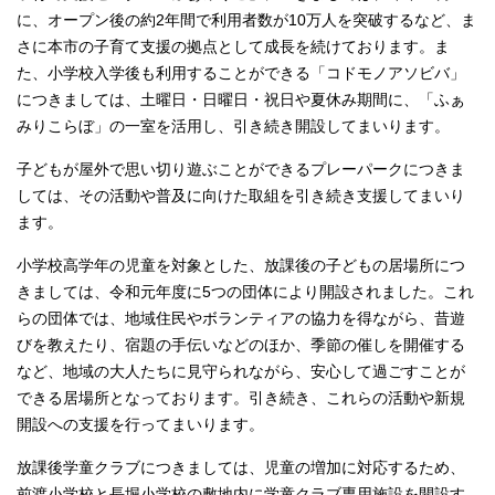
に、オープン後の約2年間で利用者数が10万人を突破するなど、ま
さに本市の子育て支援の拠点として成長を続けております。ま
た、小学校入学後も利用することができる「コドモノアソビバ」
につきましては、土曜日・日曜日・祝日や夏休み期間に、「ふぁ
みりこらぼ」の一室を活用し、引き続き開設してまいります。
子どもが屋外で思い切り遊ぶことができるプレーパークにつきま
しては、その活動や普及に向けた取組を引き続き支援してまいり
ます。
小学校高学年の児童を対象とした、放課後の子どもの居場所につ
きましては、令和元年度に5つの団体により開設されました。これ
らの団体では、地域住民やボランティアの協力を得ながら、昔遊
びを教えたり、宿題の手伝いなどのほか、季節の催しを開催する
など、地域の大人たちに見守られながら、安心して過ごすことが
できる居場所となっております。引き続き、これらの活動や新規
開設への支援を行ってまいります。
放課後学童クラブにつきましては、児童の増加に対応するため、
前渡小学校と長堀小学校の敷地内に学童クラブ専用施設を開設す