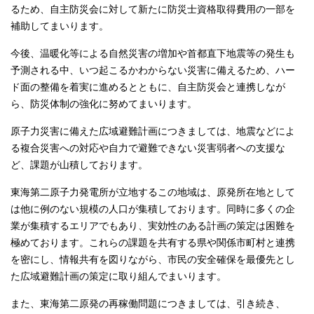
るため、自主防災会に対して新たに防災士資格取得費用の一部を
補助してまいります。
今後、温暖化等による自然災害の増加や首都直下地震等の発生も
予測される中、いつ起こるかわからない災害に備えるため、ハー
ド面の整備を着実に進めるとともに、自主防災会と連携しなが
ら、防災体制の強化に努めてまいります。
原子力災害に備えた広域避難計画につきましては、地震などによ
る複合災害への対応や自力で避難できない災害弱者への支援な
ど、課題が山積しております。
東海第二原子力発電所が立地するこの地域は、原発所在地として
は他に例のない規模の人口が集積しております。同時に多くの企
業が集積するエリアでもあり、実効性のある計画の策定は困難を
極めております。これらの課題を共有する県や関係市町村と連携
を密にし、情報共有を図りながら、市民の安全確保を最優先とし
た広域避難計画の策定に取り組んでまいります。
また、東海第二原発の再稼働問題につきましては、引き続き、