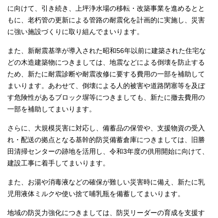
に向けて、引き続き、上坪浄水場の移転・改築事業を進めるとと
もに、老朽管の更新による管路の耐震化を計画的に実施し、災害
に強い施設づくりに取り組んでまいります。
また、新耐震基準が導入された昭和56年以前に建築された住宅な
どの木造建築物につきましては、地震などによる倒壊を防止する
ため、新たに耐震診断や耐震改修に要する費用の一部を補助して
まいります。あわせて、倒壊による人的被害や道路閉塞等を及ぼ
す危険性があるブロック塀等につきましても、新たに撤去費用の
一部を補助してまいります。
さらに、大規模災害に対応し、備蓄品の保管や、支援物資の受入
れ・配送の拠点となる基幹的防災備蓄倉庫につきましては、旧勝
田清掃センターの跡地を活用し、令和3年度の供用開始に向けて、
建設工事に着手してまいります。
また、お湯や消毒液などの確保が難しい災害時に備え、新たに乳
児用液体ミルクや使い捨て哺乳瓶を備蓄してまいります。
地域の防災力強化につきましては、防災リーダーの育成を支援す