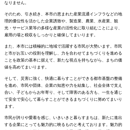
なりません。
そのため、引き続き、本市の恵まれた産業流通インフラなどの地
理的優位性を活かした企業誘致や、製造業、農業、水産業、観
光・サービス業等の多様な産業の活性化に取り組むことにより、
雇用の場と税収をしっかりと確保してまいります。
また、本市には積極的に地域で活躍する市民が大勢います。市民
と市がお互いの役割を理解し、力を合わせてまちづくりを進める
ことを政策の基本に据えて、新たな視点を持ちながら、まちの価
値を高めてまいります。
そして、災害に強く、快適に暮らすことができる都市基盤の整備
を進め、市民や団体、企業の知恵や力を結集し、社会全体で支え
合い、子どもからお年寄り、そして障害のある方も、一生を通じ
て安全で安心して暮らすことができるまちづくりに努めてまいり
ます。
市民が誇りや愛着を感じ、いきいきと暮らすまちは、新たに進出
する企業にとっても魅力的に映るものと考えております。魅力的