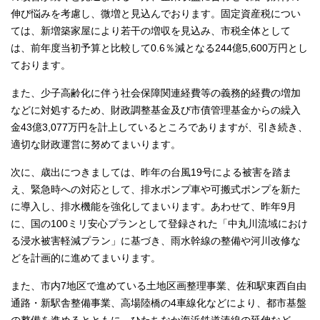
伸び悩みを考慮し、微増と見込んでおります。固定資産税につい
ては、新増築家屋により若干の増収を見込み、市税全体として
は、前年度当初予算と比較して0.6％減となる244億5,600万円とし
ております。
また、少子高齢化に伴う社会保障関連経費等の義務的経費の増加
などに対処するため、財政調整基金及び市債管理基金からの繰入
金43億3,077万円を計上しているところでありますが、引き続き、
適切な財政運営に努めてまいります。
次に、歳出につきましては、昨年の台風19号による被害を踏ま
え、緊急時への対応として、排水ポンプ車や可搬式ポンプを新た
に導入し、排水機能を強化してまいります。あわせて、昨年9月
に、国の100ミリ安心プランとして登録された「中丸川流域におけ
る浸水被害軽減プラン」に基づき、雨水幹線の整備や河川改修な
どを計画的に進めてまいります。
また、市内7地区で進めている土地区画整理事業、佐和駅東西自由
通路・新駅舎整備事業、高場陸橋の4車線化などにより、都市基盤