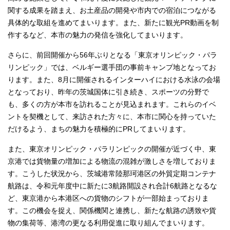
関する成果を踏まえ、お土産品の開発や市内での宿泊につながる
具体的な取組を進めてまいります。また、新たに観光PR動画を制
作するなど、本市の魅力の発信を強化してまいります。
さらに、前回開催から56年ぶりとなる「東京オリンピック・パラ
リンピック」では、ベルギー選手団の事前キャンプ地となってお
ります。また、8月に開催されるインターハイにおける水泳の会場
となっており、昨年の茨城国体に引き続き、スポーツの分野で
も、多くの方が本市を訪れることが見込まれます。これらのイベ
ントを契機として、来訪された方々に、本市に関心を持っていた
だけるよう、まちの魅力を積極的にPRしてまいります。
また、東京オリンピック・パラリンピックの開催が近づく中、東
京港では貨物量の増加による物流の混雑が激しさを増しておりま
す。こうした状況から、茨城港常陸那珂港区の外貿定期コンテナ
航路は、令和元年度中に新たに3航路開設され合計6航路となるな
ど、東京港から本港区への貨物のシフトが一部始まっておりま
す。この機会を捉え、関係機関と連携し、新たな航路の誘致や貨
物の集荷等、港湾の更なる利用促進に取り組んでまいります。