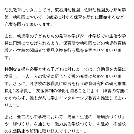
幼児教育につきましては、東石川幼稚園、佐野幼稚園及び那珂湊
第一幼稚園において、3歳児に対する保育を新たに開始するなど、
充実を図ってまいります。
また、幼児期の子どもたちの発育や学びが、小学校での生活や学
習に円滑につなげられるよう、保育所や幼稚園などの幼児教育施
設と小学校の関係者で意見交換を行う場を充実させてまいりま
す。
特別な支援を必要とする子どもに対しましては、介助員を大幅に
増員し、一人一人の状況に応じた支援の充実に努めてまいりま
す。さらに、各学校の教職員に助言を行う教育研究所の研究推進
員を1名増員し、支援体制の強化を図ることにより、障害の有無に
かかわらず、誰もが共に学ぶインクルーシブ教育を推進してまい
ります。
また、全ての小中学校において、児童・生徒の「居場所づくり」
や「絆づくり」を通した「魅力ある学校づくり」を進め、不登校
の未然防止や解消に取り組んでまいります。