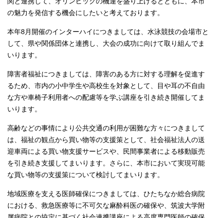
関と連携して、オリンピックの機運を盛り上げるとともに、本市
の魅力を発信する機会にしたいと考えております。
本年8月開催のインターハイにつきましては、水泳競技の会場市と
して、県や関係団体と連携し、大会の成功に向けて取り組んでま
いります。
障害者福祉につきましては、障害のある方に対する理解を促進す
るため、市内の小中学生や高校生を対象として、目や耳の不自由
な方や車椅子利用者への配慮等を学ぶ講座を引き続き開催してま
いります。
高齢などの事情により公共交通の利用が困難な方々につきまして
は、福祉の観点から買い物等の支援策として、社会福祉法人の送
迎車両による買い物支援サービスや、民間事業者による移動販売
を引き続き支援してまいります。さらに、本市において実現可能
な買い物等の支援策について検討してまいります。
地域医療を支える医師確保につきましては、ひたちなか総合病院
における、救急医療等に不可欠な麻酔科医の確保や、筑波大学附
属病院との協定に基づく社会連携講座による高度専門医師の確保