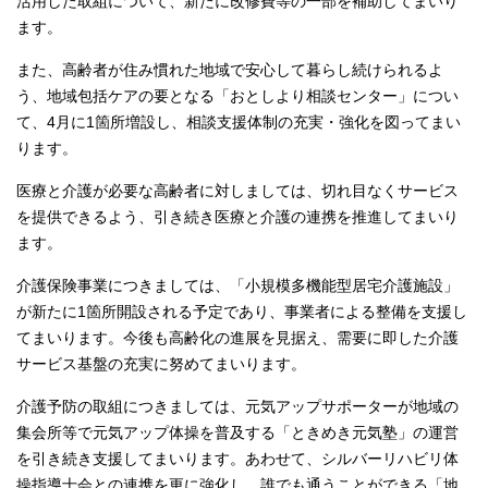
活用した取組について、新たに改修費等の一部を補助してまいり
ます。
また、高齢者が住み慣れた地域で安心して暮らし続けられるよ
う、地域包括ケアの要となる「おとしより相談センター」につい
て、4月に1箇所増設し、相談支援体制の充実・強化を図ってまい
ります。
医療と介護が必要な高齢者に対しましては、切れ目なくサービス
を提供できるよう、引き続き医療と介護の連携を推進してまいり
ます。
介護保険事業につきましては、「小規模多機能型居宅介護施設」
が新たに1箇所開設される予定であり、事業者による整備を支援し
てまいります。今後も高齢化の進展を見据え、需要に即した介護
サービス基盤の充実に努めてまいります。
介護予防の取組につきましては、元気アップサポーターが地域の
集会所等で元気アップ体操を普及する「ときめき元気塾」の運営
を引き続き支援してまいります。あわせて、シルバーリハビリ体
操指導士会との連携を更に強化し、誰でも通うことができる「地