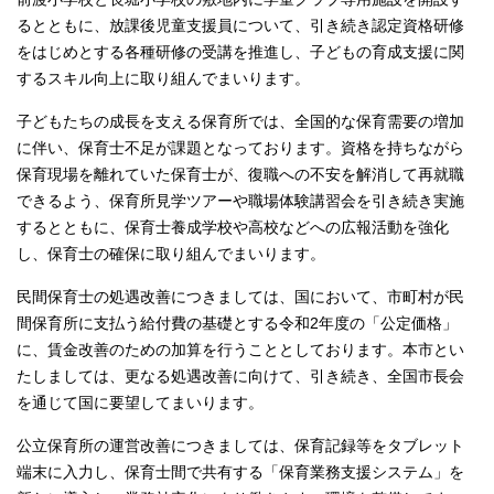
るとともに、放課後児童支援員について、引き続き認定資格研修
をはじめとする各種研修の受講を推進し、子どもの育成支援に関
するスキル向上に取り組んでまいります。
子どもたちの成長を支える保育所では、全国的な保育需要の増加
に伴い、保育士不足が課題となっております。資格を持ちながら
保育現場を離れていた保育士が、復職への不安を解消して再就職
できるよう、保育所見学ツアーや職場体験講習会を引き続き実施
するとともに、保育士養成学校や高校などへの広報活動を強化
し、保育士の確保に取り組んでまいります。
民間保育士の処遇改善につきましては、国において、市町村が民
間保育所に支払う給付費の基礎とする令和2年度の「公定価格」
に、賃金改善のための加算を行うこととしております。本市とい
たしましては、更なる処遇改善に向けて、引き続き、全国市長会
を通じて国に要望してまいります。
公立保育所の運営改善につきましては、保育記録等をタブレット
端末に入力し、保育士間で共有する「保育業務支援システム」を