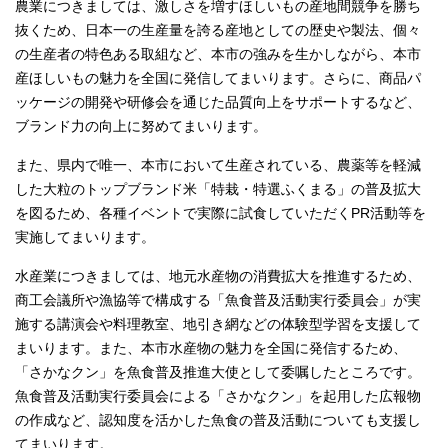
農業につきましては、激しさを増すほしいもの産地間競争を勝ち
抜くため、日本一の生産量を誇る産地としての歴史や製法、個々
の生産者の特色ある取組など、本市の強みを生かしながら、本市
産ほしいもの魅力を全国に発信してまいります。さらに、商品パ
ッケージの開発や研修会を通じた品質向上をサポートするなど、
ブランド力の向上に努めてまいります。
また、県内で唯一、本市において生産されている、農薬等を軽減
した大粒のトップブランド米「特栽・特選ふくまる」の普及拡大
を図るため、各種イベントで実際に試食していただくPR活動等を
実施してまいります。
水産業につきましては、地元水産物の消費拡大を推進するため、
商工会議所や漁協等で構成する「魚食普及活動実行委員会」が実
施する講演会や料理教室、地引き網などの体験型学習を支援して
まいります。また、本市水産物の魅力を全国に発信するため、
「さかなクン」を魚食普及推進大使として委嘱したところです。
魚食普及活動実行委員会による「さかなクン」を起用した広報物
の作成など、認知度を活かした魚食の普及活動についても支援し
てまいります。