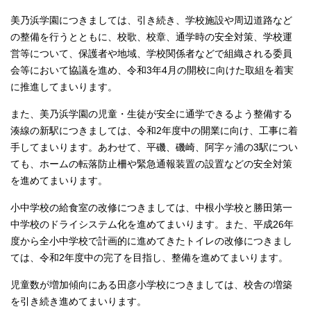
美乃浜学園につきましては、引き続き、学校施設や周辺道路など
の整備を行うとともに、校歌、校章、通学時の安全対策、学校運
営等について、保護者や地域、学校関係者などで組織される委員
会等において協議を進め、令和3年4月の開校に向けた取組を着実
に推進してまいります。
また、美乃浜学園の児童・生徒が安全に通学できるよう整備する
湊線の新駅につきましては、令和2年度中の開業に向け、工事に着
手してまいります。あわせて、平磯、磯崎、阿字ヶ浦の3駅につい
ても、ホームの転落防止柵や緊急通報装置の設置などの安全対策
を進めてまいります。
小中学校の給食室の改修につきましては、中根小学校と勝田第一
中学校のドライシステム化を進めてまいります。また、平成26年
度から全小中学校で計画的に進めてきたトイレの改修につきまし
ては、令和2年度中の完了を目指し、整備を進めてまいります。
児童数が増加傾向にある田彦小学校につきましては、校舎の増築
を引き続き進めてまいります。