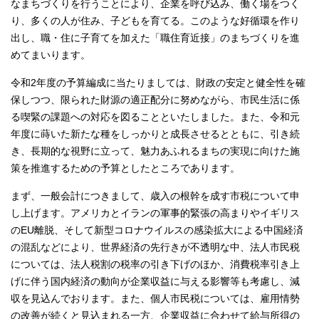
なまちづくりを行うことにより、企業を呼び込み、働く場をつく
り、多くの人が住み、子どもを育てる。このような好循環を作り
出し、職・住に子育てを加えた「職住育近接」のまちづくりを進
めてまいります。
令和2年度の予算編成に当たりましては、財政の安定と健全性を確
保しつつ、限られた財源の適正配分に努めながら、市民生活に係
る喫緊の課題への対応を図ることといたしました。また、令和元
年度に蒔いた新たな種をしっかりと成長させるとともに、引き続
き、長期的な視野に立って、魅力あふれるまちの実現に向けた施
策を推進するための予算としたところであります。
まず、一般会計につきまして、歳入の根幹を成す市税について申
し上げます。アメリカとイランの軍事的緊張の高まりやイギリス
のEU離脱、そして新型コロナウイルスの感染拡大による中国経済
の混乱などにより、世界経済の先行きが不透明な中、法人市民税
については、法人税割の税率の引き下げのほか、消費税率引き上
げに伴う国内経済の動向が企業収益に与える影響等も考慮し、減
収を見込んでおります。また、個人市民税については、雇用情勢
の改善が続くと見込まれる一方、企業収益に合わせて給与所得の