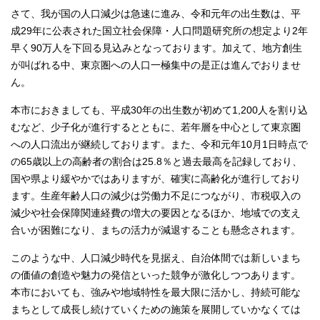
さて、我が国の人口減少は急速に進み、令和元年の出生数は、平
成29年に公表された国立社会保障・人口問題研究所の想定より2年
早く90万人を下回る見込みとなっております。加えて、地方創生
が叫ばれる中、東京圏への人口一極集中の是正は進んでおりませ
ん。
本市におきましても、平成30年の出生数が初めて1,200人を割り込
むなど、少子化が進行するとともに、若年層を中心として東京圏
への人口流出が継続しております。また、令和元年10月1日時点で
の65歳以上の高齢者の割合は25.8％と過去最高を記録しており、
国や県より緩やかではありますが、確実に高齢化が進行しており
ます。生産年齢人口の減少は労働力不足につながり、市税収入の
減少や社会保障関連経費の増大の要因となるほか、地域での支え
合いが困難になり、まちの活力が減退することも懸念されます。
このような中、人口減少時代を見据え、自治体間では新しいまち
の価値の創造や魅力の発信といった競争が激化しつつあります。
本市においても、強みや地域特性を最大限に活かし、持続可能な
まちとして成長し続けていくための施策を展開していかなくては