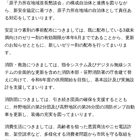
「原子力所在地域首長懇談会」の構成自治体と連携を図りなが
ら、新安全協定に基づき、原子力所在地域の自治体として責任あ
る対応をしてまいります。
安定ヨウ素剤の事前配布につきましては、既に配布している3歳未
満向けのゼリー剤の有効期限が本年6月までであることから、更新
のお知らせとともに、新しいゼリー剤の配布を行ってまいりま
す。
消防・救急につきましては、指令システム及びデジタル無線シス
テムの全面的な更新を含めた消防本部・笹野消防署の庁舎建て替
えに向けて、令和6年度の供用開始を目指し、基本設計及び実施設
計を支援してまいります。
消防団につきましては、引き続き団員の確保を支援するととも
に、外野地区の第2分団及び高野地区の第26分団の消防ポンプ自動
車を更新し、装備の充実を図ってまいります。
消費生活につきましては、高齢者を狙った悪質商法やニセ電話詐
欺、架空請求など、多様化する消費者問題から市民を守る取組を