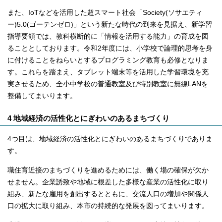
また、IoTなどを活用した超スマート社会「Society(ソサエティ
ー)5.0(ゴーテンゼロ)」という新たな時代の到来を見据え、新学習
指導要領では、教科横断的に「情報を活用する能力」の育成を図
ることとしております。令和2年度には、小学校で論理的思考を身
に付けることをねらいとするプログラミング教育も必修となりま
す。これらを踏まえ、タブレット端末等を活用した学習環境を充
実させるため、全小中学校の普通教室及び特別教室に無線LANを
整備してまいります。
4 地域経済の活性化とにぎわいのあるまちづくり
4つ目は、地域経済の活性化とにぎわいのあるまちづくりでありま
す。
職住育近接のまちづくりを進めるためには、働く場の確保が欠か
せません。企業誘致や地域に根差した多様な産業の活性化に取り
組み、新たな雇用を創出するとともに、交流人口の増加や関係人
口の拡大に取り組み、本市の持続的な発展を図ってまいります。