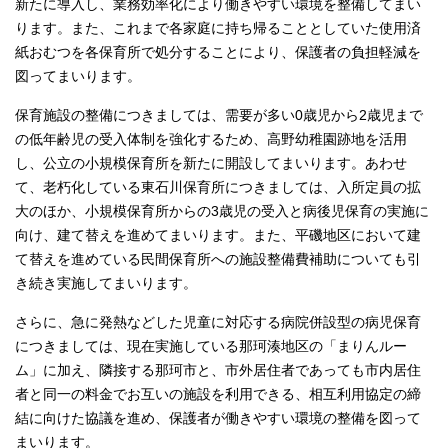
新たに導入し、業務効率化により働きやすい環境を整備してまい
ります。また、これまで各家庭に持ち帰ることとしていた使用済
紙おむつを各保育所で処分することにより、保護者の負担軽減を
図ってまいります。
保育施設の整備につきましては、需要が多い0歳児から2歳児まで
の低年齢児の受入体制を強化するため、高野幼稚園跡地を活用
し、公立の小規模保育所を新たに開設してまいります。あわせ
て、老朽化している東石川保育所につきましては、入所定員の拡
大のほか、小規模保育所からの3歳児の受入と病後児保育の実施に
向け、建て替えを進めてまいります。また、平磯地区において建
て替えを進めている民間保育所への施設整備費補助についても引
き続き実施してまいります。
さらに、急に発熱などした児童に対応する病院併設型の病児保育
につきましては、現在実施している那珂湊地区の「まりんルー
ム」に加え、隣接する那珂市と、市外居住者であっても市内居住
者と同一の料金でお互いの施設を利用できる、相互利用協定の締
結に向けた協議を進め、保護者が働きやすい環境の整備を図って
まいります。