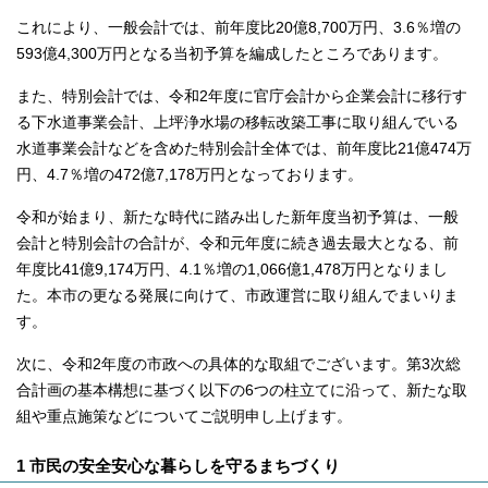
これにより、一般会計では、前年度比20億8,700万円、3.6％増の
593億4,300万円となる当初予算を編成したところであります。
また、特別会計では、令和2年度に官庁会計から企業会計に移行す
る下水道事業会計、上坪浄水場の移転改築工事に取り組んでいる
水道事業会計などを含めた特別会計全体では、前年度比21億474万
円、4.7％増の472億7,178万円となっております。
令和が始まり、新たな時代に踏み出した新年度当初予算は、一般
会計と特別会計の合計が、令和元年度に続き過去最大となる、前
年度比41億9,174万円、4.1％増の1,066億1,478万円となりまし
た。本市の更なる発展に向けて、市政運営に取り組んでまいりま
す。
次に、令和2年度の市政への具体的な取組でございます。第3次総
合計画の基本構想に基づく以下の6つの柱立てに沿って、新たな取
組や重点施策などについてご説明申し上げます。
1 市民の安全安心な暮らしを守るまちづくり