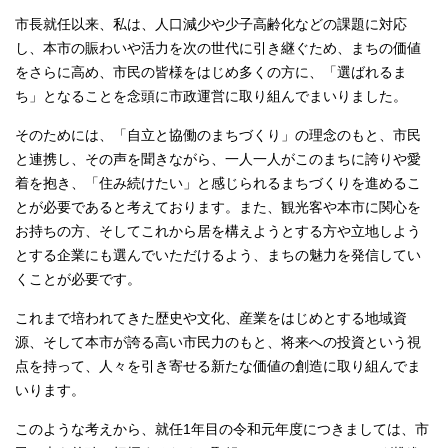
市長就任以来、私は、人口減少や少子高齢化などの課題に対応
し、本市の賑わいや活力を次の世代に引き継ぐため、まちの価値
をさらに高め、市民の皆様をはじめ多くの方に、「選ばれるま
ち」となることを念頭に市政運営に取り組んでまいりました。
そのためには、「自立と協働のまちづくり」の理念のもと、市民
と連携し、その声を聞きながら、一人一人がこのまちに誇りや愛
着を抱き、「住み続けたい」と感じられるまちづくりを進めるこ
とが必要であると考えております。また、観光客や本市に関心を
お持ちの方、そしてこれから居を構えようとする方や立地しよう
とする企業にも選んでいただけるよう、まちの魅力を発信してい
くことが必要です。
これまで培われてきた歴史や文化、産業をはじめとする地域資
源、そして本市が誇る高い市民力のもと、将来への投資という視
点を持って、人々を引き寄せる新たな価値の創造に取り組んでま
いります。
このような考えから、就任1年目の令和元年度につきましては、市