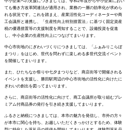
中小企業への支援につきましては、令和2年度から中小企業におい
ても働き方改革関連法が適用され、業務の一層の効率化が求めら
れる状況です。これを踏まえ、産業活性化コーディネーターや商
工会議所と連携し、「生産性向上特別措置法」に基づく固定資産
税の優遇措置等の支援制度を周知することで、設備投資を促進
し、中小企業の生産性向上につなげてまいります。
中心市街地のにぎわいづくりにつきましては、「ふぁみりこらぼ
まつり」をはじめ、世代を問わずに楽しめる多世代交流イベント
を開催してまいります。
また、ひたちなか祭りや七夕まつりなど、商店街等で開催される
イベントを支援し、勝田駅周辺の中心市街地の活性化に向けたに
ぎわいの創出を図ってまいります。
さらに、商店街等の活性化に向けて、商工会議所が取り組むプレ
ミアム付商品券の発行を引き続き支援してまいります。
ふるさと納税につきましては、本市の魅力を発信し、市外の方々
が本市に関心を持ち、お越しいただくきっかけとするため、体験
型に特化した返礼品の提供を開始してまいります。体験型返礼品