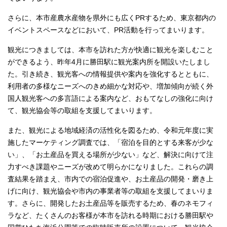
さらに、本市産農水産物を県外にも広くPRするため、東京都内の
イベントスペースなどにおいて、PR活動を行ってまいります。
観光につきましては、本市を訪れた方が快適に観光を楽しむこと
ができるよう、昨年4月に勝田駅に観光案内所を開設いたしまし
た。引き続き、観光客への情報提供や案内を強化するとともに、
利用者の多様なニーズへのきめ細かな対応や、増加傾向が続く外
国人観光客への多言語による案内など、おもてなしの強化に向け
て、観光協会等の取組を支援してまいります。
また、観光による地域経済の活性化を図るため、令和元年度に実
施したマーケティング調査では、「宿泊を目的とする来客が少な
い」、「お土産品を買える場所が少ない」など、解決に向けて注
力すべき課題やニーズが改めて明らかになりました。これらの調
査結果を踏まえ、市内での宿泊促進や、お土産品の開発・磨き上
げに向け、観光協会や市内の事業者等の取組を支援してまいりま
す。さらに、開発したお土産品等を販売するため、春のネモフィ
ラなど、たくさんのお客様が本市を訪れる時期における勝田駅や