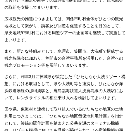
国営ひたち海浜公園等での臨時販売所の設置について、観光協会
の取組を支援してまいります。
広域観光の推進につきましては、関係市町村全体がひとつの観光
地域として繋がり、誘客及び回遊を促進することを目的として、
県央地域9市町村における周遊ツアーの企画等を継続して実施して
まいります。
また、新たな枠組みとして、水戸市、笠間市、大洗町で構成する
観光協議会に加わり、笠間市の台湾事務所を活用した、台湾への
観光プロモーション等を展開してまいります。
さらに、昨年3月に茨城県が策定した「ひたちなか大洗リゾート構
想」における取組として、県や大洗町等と連携し、ひたちなか海
浜鉄道湊線の那珂湊駅と、鹿島臨海鉄道大洗鹿島線の大洗駅にお
いて、レンタサイクルの相互乗り入れを検討してまいります。
国や県、東海村と連携して取り組んでいるひたちなか地区の土地
利用につきましては、「ひたちなか地区留保地利用計画」を指針
として、湊線の延伸計画を踏まえた公共交通のターミナル機能
や、リゾート構想においても誘致が掲げられている宿泊機能の導