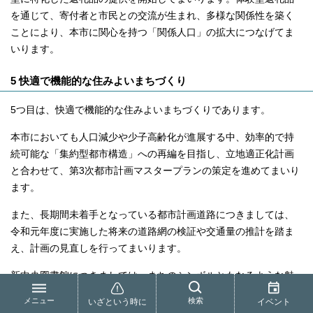
を通じて、寄付者と市民との交流が生まれ、多様な関係性を築く
ことにより、本市に関心を持つ「関係人口」の拡大につなげてま
いります。
5 快適で機能的な住みよいまちづくり
5つ目は、快適で機能的な住みよいまちづくりであります。
本市においても人口減少や少子高齢化が進展する中、効率的で持
続可能な「集約型都市構造」への再編を目指し、立地適正化計画
と合わせて、第3次都市計画マスタープランの策定を進めてまいり
ます。
また、長期間未着手となっている都市計画道路につきましては、
令和元年度に実施した将来の道路網の検証や交通量の推計を踏ま
え、計画の見直しを行ってまいります。
新中央図書館につきましては、まちのシンボルともなるような魅
力的なゆとりある図書館の実現に向けて、整備地の選定を進めて
メニュー
検索
いざという時に
イベント
まいります。