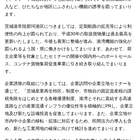
入など、ひたちなか地区にふさわしい機能の誘導を図ってまいり
ます。
茨城港常陸那珂港区につきましては、定期航路の拡充等により利
便性の向上が図られており、平成30年の取扱貨物量は過去最高を
更新いたしました。今後も着実に整備が進み、港湾機能の強化が
図られるよう国・県に働きかけをしてまいります。あわせて、荷
主企業等を対象としたセミナーの開催や国内外へのポートセール
ス、コンテナ貨物集荷促進事業に引き続き取り組んでまいりま
す。
企業誘致の取組につきましては、企業訪問や企業立地セミナーを
通じて、「茨城産業再生特区」制度や、市独自の固定資産税の課
税免除をはじめとする各種優遇制度、港湾とそれに直結する高速
道路などの産業流通インフラの優位性等を積極的にPRし、企業立
地及び新たな設備投資を促進してまいります。また、企業立地や
市内中小企業の移転・拡張に対応するため、民間活力の導入も含
め、新たな工業用地の確保に向けて検討を進めてまいります。