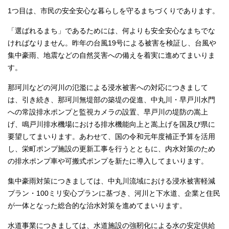
1つ目は、市民の安全安心な暮らしを守るまちづくりであります。
「選ばれるまち」であるためには、何よりも安全安心なまちでな
ければなりません。昨年の台風19号による被害を検証し、台風や
集中豪雨、地震などの自然災害への備えを着実に進めてまいりま
す。
那珂川などの河川の氾濫による浸水被害への対応につきまして
は、引き続き、那珂川無堤部の築堤の促進、中丸川・早戸川水門
への常設排水ポンプと監視カメラの設置、早戸川の堤防の嵩上
げ、鳴戸川排水機場における排水機能向上と嵩上げを国及び県に
要望してまいります。あわせて、国の令和元年度補正予算を活用
し、栄町ポンプ施設の更新工事を行うとともに、内水対策のため
の排水ポンプ車や可搬式ポンプを新たに導入してまいります。
集中豪雨対策につきましては、中丸川流域における浸水被害軽減
プラン・100ミリ安心プランに基づき、河川と下水道、企業と住民
が一体となった総合的な治水対策を進めてまいります。
水道事業につきましては、水道施設の強靭化による水の安定供給