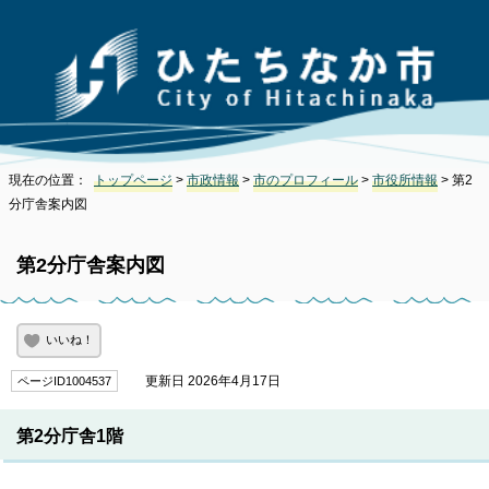
現在の位置：
トップページ
>
市政情報
>
市のプロフィール
>
市役所情報
> 第2
分庁舎案内図
第2分庁舎案内図
いいね！
更新日 2026年4月17日
ページID1004537
第2分庁舎1階