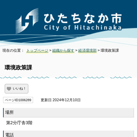
現在の位置：
トップページ
>
組織から探す
>
経済環境部
> 環境政策課
環境政策課
いいね！
更新日 2024年12月10日
ページID1006289
場所
第2分庁舎3階
電話