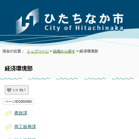
現在の位置：
トップページ
>
組織から探す
> 経済環境部
経済環境部
いいね！
ページID1002560
農政課
商工振興課