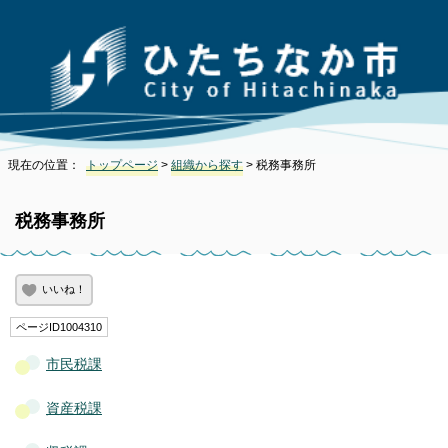
現在の位置：
トップページ
>
組織から探す
> 税務事務所
税務事務所
いいね！
ページID1004310
市民税課
資産税課