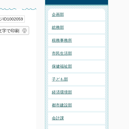
企画部
ID1002059
総務部
文字で印刷
税務事務所
市民生活部
保健福祉部
子ども部
経済環境部
都市建設部
会計課