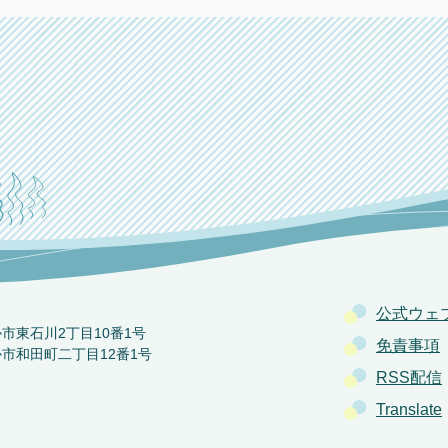
公式ウェ
か市東石川2丁目10番1号
免責事項
か市和田町二丁目12番1号
RSS配信
Translate