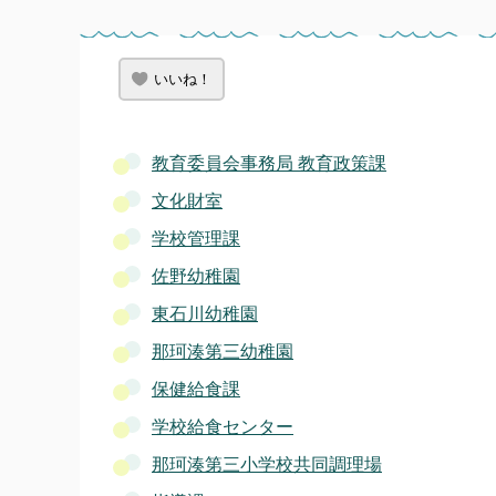
いいね！
教育委員会事務局 教育政策課
文化財室
学校管理課
佐野幼稚園
東石川幼稚園
那珂湊第三幼稚園
保健給食課
学校給食センター
那珂湊第三小学校共同調理場