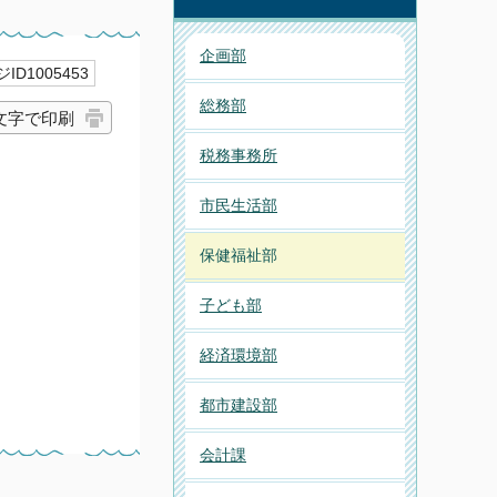
企画部
ID1005453
総務部
文字で印刷
税務事務所
市民生活部
保健福祉部
子ども部
経済環境部
都市建設部
会計課