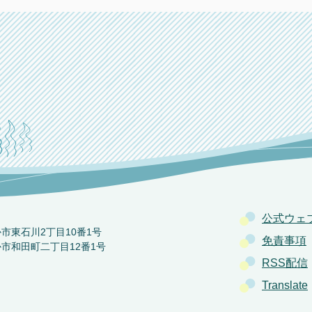
公式ウェ
か市東石川2丁目10番1号
免責事項
か市和田町二丁目12番1号
RSS配信
Translate