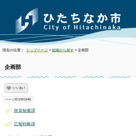
現在の位置：
トップページ
>
組織から探す
> 企画部
企画部
いいね！
ページID1001548
政策秘書課
広報戦略課