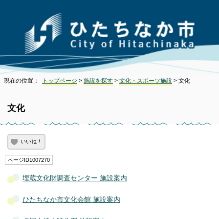
現在の位置：
トップページ
>
施設を探す
>
文化・スポーツ施設
> 文化
文化
いいね！
ページID1007270
埋蔵文化財調査センター 施設案内
ひたちなか市文化会館 施設案内