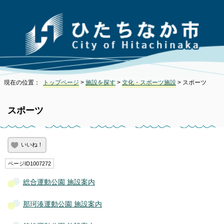
現在の位置：
トップページ
>
施設を探す
>
文化・スポーツ施設
> スポーツ
スポーツ
いいね！
ページID1007272
総合運動公園 施設案内
那珂湊運動公園 施設案内