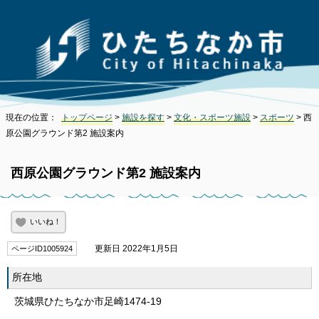
現在の位置：
トップページ
>
施設を探す
>
文化・スポーツ施設
>
スポーツ
> 西
原公園グラウンド第2 施設案内
西原公園グラウンド第2 施設案内
いいね！
更新日 2022年1月5日
ページID1005924
所在地
茨城県ひたちなか市足崎1474-19