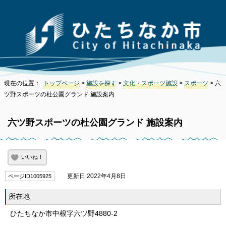
現在の位置：
トップページ
>
施設を探す
>
文化・スポーツ施設
>
スポーツ
> 六
ツ野スポーツの杜公園グランド 施設案内
六ツ野スポーツの杜公園グランド 施設案内
いいね！
更新日 2022年4月8日
ページID1005925
所在地
ひたちなか市中根字六ツ野4880-2