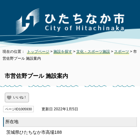
現在の位置：
トップページ
>
施設を探す
>
文化・スポーツ施設
>
スポーツ
> 市
営佐野プール 施設案内
市営佐野プール 施設案内
いいね！
更新日 2022年1月5日
ページID1005930
所在地
茨城県ひたちなか市高場188