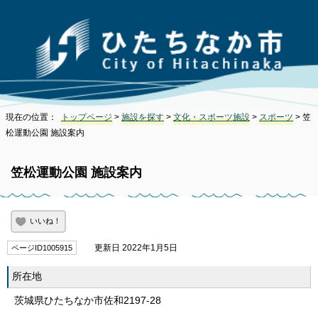
現在の位置：
トップページ
>
施設を探す
>
文化・スポーツ施設
>
スポーツ
> 笠
松運動公園 施設案内
笠松運動公園 施設案内
いいね！
更新日 2022年1月5日
ページID1005915
所在地
茨城県ひたちなか市佐和2197-28