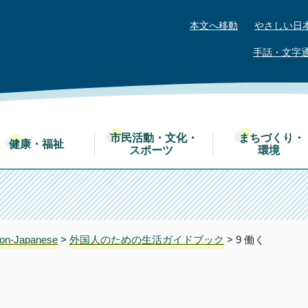
本文へ移動
やさしい日
手話・文字
市民活動・文化・
まちづくり・
健康・福祉
スポーツ
環境
on-Japanese
>
外国人のための生活ガイドブック
> 9 働く