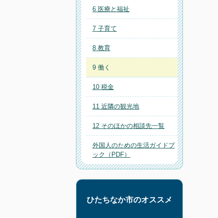
6 医療と福祉
7 子育て
8 教育
9 働く
10 税金
11 近隣の観光地
12 そのほかの相談先一覧
外国人のための生活ガイドブ
ック（PDF）
ひたちなか市のオススメ