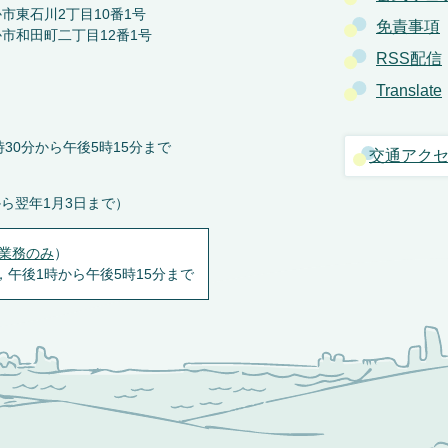
か市東石川2丁目10番1号
免責事項
か市和田町二丁目12番1号
RSS配信
Translate
30分から午後5時15分まで
交通アク
から翌年1月3日まで）
業務のみ
）
，午後1時から午後5時15分まで