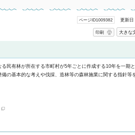
更新日 2
ページID1009382
大きな
印刷
る民有林が所在する市町村が5年ごとに作成する10年を一期
整備の基本的な考えや伐採、造林等の森林施業に関する指針等