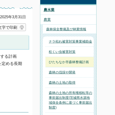
農水業
025年3月31日
農業
文字で印刷
森林保全整備及び林業情報
ナラ枯れ被害対策事業補助金
松くい虫被害対策
とする計画
ひたちなか市森林整備計画
を定める長期
森林の伐採や開発
森林の土地の取得
森林の土地の所有権移転等の
事前届出制度(茨城県水源地
域保全条例に基づく事前届出
制度)