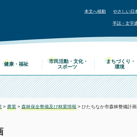
本文へ移動
やさしい日
手話・文字
市民活動・文化・
まちづくり・
健康・福祉
スポーツ
環境
業
>
農業
>
森林保全整備及び林業情報
> ひたちなか市森林整備計画
画