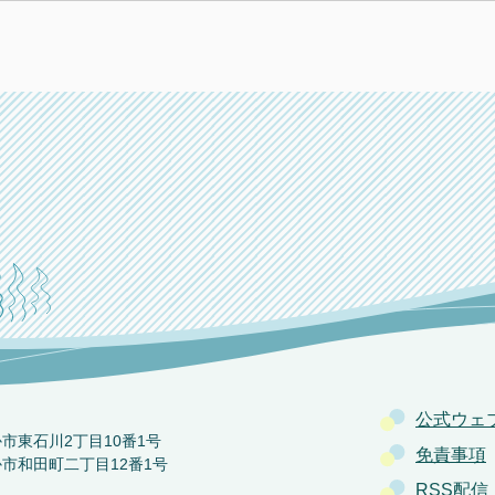
公式ウェ
か市東石川2丁目10番1号
免責事項
か市和田町二丁目12番1号
RSS配信