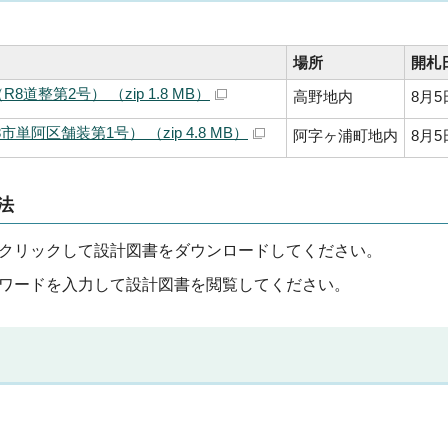
場所
開札
整第2号） （zip 1.8 MB）
高野地内
8月5
阿区舗装第1号） （zip 4.8 MB）
阿字ヶ浦町地内
8月5
法
クリックして設計図書をダウンロードしてください。
ワードを入力して設計図書を閲覧してください。