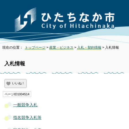
現在の位置：
トップページ
>
産業・ビジネス
>
入札・契約情報
> 入札情報
入札情報
いいね！
ページID1004514
一般競争入札
指名競争入札等