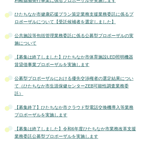
利帳協働発行事業に係るプロポーザルを実施します
ひたちなか市健康応援プラン策定業務支援業務委託に係るプ
ロポーザルについて【受託候補者を選定しました】
公共施設等包括管理業務委託に係る公募型プロポーザルの実
施について
【募集は終了しました】ひたちなか市体育施設LED照明機器
賃貸借事業プロポーザルを実施します
公募型プロポーザルにおける優先交渉権者の選定結果につい
て（ひたちなか市生涯保健センターZEB可能性調査業務委
託）
【募集終了】ひたちなか市クラウド型電話交換機導入等業務
プロポーザルを実施します
【募集は終了しました】令和6年度ひたちなか市業務改革支援
業務委託公募型プロポーザルを実施します