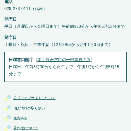
電話
029-273-0111（代表）
開庁日
平日（月曜日から金曜日まで）午前8時30分から午後5時15分まで
閉庁日
土曜日・祝日・年末年始（12月29日から翌年1月3日まで）
日曜窓口開庁
（
本庁総合窓口の一部業務のみ
）
日曜日 午前8時30分から正午まで，午後1時から午後5時15
分まで
公式ウェブサイトについて
個人情報の取り扱い
免責事項
著作権について