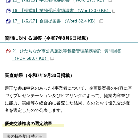
15_【様式5】事業者概要調書 （Word 17.9 KB）
16_【様式6】業務受託実績調書 （Word 20.0 KB）
17_【様式7】企画提案書 （Word 32.4 KB）
質問に対する回答（令和7年8月6日掲載）
21_ひたちなか市公共施設等包括管理業務委託_質問回答
（PDF 583.7 KB）
審査結果（令和7年9月30日掲載）
適正な参加申込のあった4事業者について、企画提案書の内容に基
づくプレゼンテーション及びヒアリングによって、提案内容並び
に能力、実績等を総合的に審査した結果、次のとおり優先交渉権
者を選定したので公表します。
優先交渉権者の選定結果
表の幅を切り替える