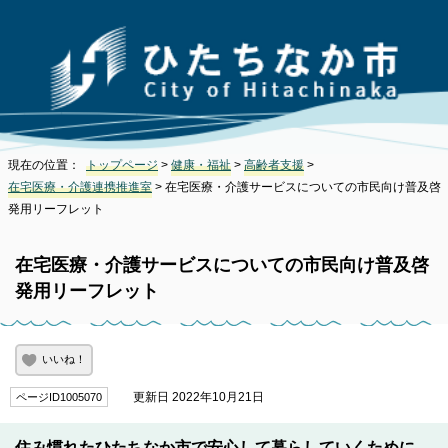
現在の位置：
トップページ
>
健康・福祉
>
高齢者支援
>
在宅医療・介護連携推進室
> 在宅医療・介護サービスについての市民向け普及啓
発用リーフレット
在宅医療・介護サービスについての市民向け普及啓
発用リーフレット
いいね！
更新日 2022年10月21日
ページID1005070
住み慣れたひたちなか市で安心して暮らしていくために