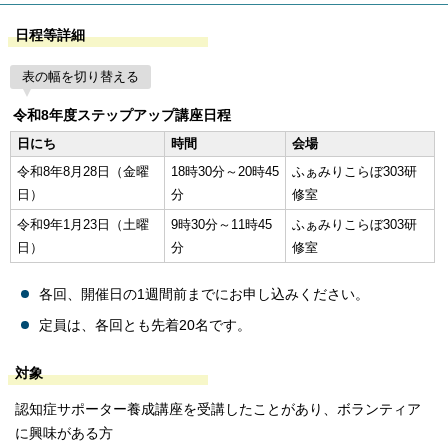
日程等詳細
表の幅を切り替える
令和8年度ステップアップ講座日程
日にち
時間
会場
令和8年8月28日（金曜
18時30分～20時45
ふぁみりこらぼ303研
日）
分
修室
令和9年1月23日（土曜
9時30分～11時45
ふぁみりこらぼ303研
日）
分
修室
各回、開催日の1週間前までにお申し込みください。
定員は、各回とも先着20名です。
対象
認知症サポーター養成講座を受講したことがあり、ボランティア
に興味がある方