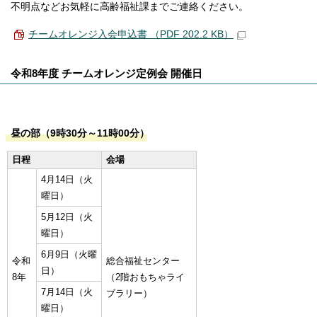
不明点などお気軽に高齢福祉課までご連絡ください。
チームオレンジ入会申込書 （PDF 202.2 KB）
令和8年度 チームオレンジ定例会 開催日
昼の部（9時30分～11時00分）
日程
会場
4月14日（火
曜日）
5月12日（火
曜日）
6月9日（火曜
令和
総合福祉センター
日）
8年
（2階おもちゃライ
7月14日（火
ブラリー）
曜日）