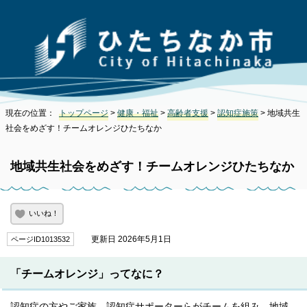
現在の位置：
トップページ
>
健康・福祉
>
高齢者支援
>
認知症施策
> 地域共生
社会をめざす！チームオレンジひたちなか
地域共生社会をめざす！チームオレンジひたちなか
いいね！
更新日 2026年5月1日
ページID1013532
「チームオレンジ」ってなに？
認知症の方やご家族、認知症サポーターらがチームを組み、地域