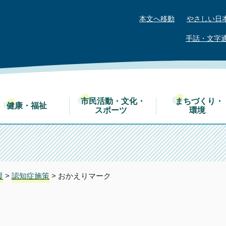
本文へ移動
やさしい日
手話・文字
市民活動・文化・
まちづくり・
健康・福祉
スポーツ
環境
援
>
認知症施策
> おかえりマーク