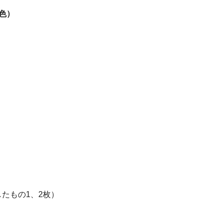
白色）
。
たもの1、2枚）