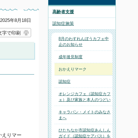
高齢者支援
025年8月18日
認知症施策
文字で印刷
8月のわすれんぼうカフェ中
止のお知らせ
成年後見制度
おかえりマーク
認知症
オレンジカフェ（認知症カフ
ェ）及び家族と本人のつどい
キャラバン・メイトのみなさ
まへ
ひたちなか市認知症あんしん
かえりマー
ガイド（認知症ケアパス）を