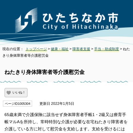
現在の位置：
トップページ
>
健康・福祉
>
障害者支援
>
手当・助成制度
> ねた
きり身体障害者等介護慰労金
ねたきり身体障害者等介護慰労金
いいね！
更新日 2022年1月5日
ページID1005304
65歳未満で介護保険に該当せず身体障害者手帳1・2級又は療育手
帳マルAを所持し、常時特別な介護が必要な在宅ねたきり障害者を
介護している方に対して慰労金を支給します。支給を受けるには