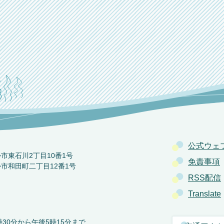
公式ウェ
か市東石川2丁目10番1号
免責事項
か市和田町二丁目12番1号
RSS配信
Translate
30分から午後5時15分まで