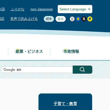
本語
ふりがな
non-Japanese
通訳
音声で読み上げる
標準
拡大
産業・ビジネス
市政情報
子育て・教育