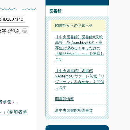
図書館
ID1007142
図書館からのお知らせ
文字で印刷
【中央図書館】図書館×茨城
高専「𝑅𝑒:∫earch(𝑒𝑟) 𝐷𝑋 ～高
専生と深める！キミだけの
『知りたい！』～」を開催し
ます
【中央図書館】図書館
×Astemoリヴァーレ茨城「リ
ヴァーレよみきかせ」を開催
します
図書館情報
者募集）
新中央図書館整備事業
」(参加者募