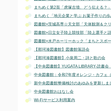
まちめく第2頁「虎塚古墳、どう伝える？
まちめく「地元企業と学ぶ お菓子作りの
図書館×茨城高専☆天文部「天体観測＆ク
図書館×日立女子陸上競技部「陸上選手と
図書館×水戸ホーリーホック「まちとスポ
【那珂湊図書館】図書館落語会
【那珂湊図書館】小泉周二・詩と歌の会
【中央図書館】YUGATA LIBRARY-読書
中央図書館：令和7年度オレンジ・カフェ
新中央図書館整備検討のあゆみを更新しま
中央図書館おはなし会
Wi-Fiサービス利用案内