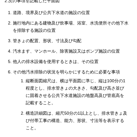
2.次の事項を記載した平面図
道路、境界及び公共下水道の施設の位置
施行地内にある建物及び炊事場、浴室、水洗便所その他下水
を排除する施設の位置
管きょの配置、形状、寸法及び勾配
汚水ます、マンホール、除害施設又はポンプ施設の位置
他人の排水設備を使用するときは、その位置
その他汚水排除の状況を明らかにするために必要な事項
縦断面図縮尺は、横は平面図に準じ、縦は100分の1
程度とし、排水管きょの大きさ、勾配及び高さ並び
に固着させる公共下水道施設の地盤高及び管底高を
記載すること。
構造詳細図は、縮尺50分の1以上とし、排水管きょ及
び付帯工事の構造、能力、形状、寸法等を表示する
こと。