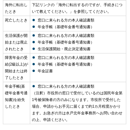
海外に転出し
下記リンクの「海外に転出するのですが、手続きにつ
たとき
いて教えてください。」を参照してください。
死亡したとき
窓口に来られる方の本人確認書類
年金手帳（基礎年金番号通知書）
生活保護が開
窓口に来られる方の本人確認書類
始または廃止
年金手帳（基礎年金番号通知書）
されたとき
生活保護開始・廃止決定通知書
障害年金の受
窓口に来られる方の本人確認書類
給(2級以上)が
年金手帳（基礎年金番号通知書）
開始または終
年金証書
了したとき
年金手帳(基
窓口に来られる方の本人確認書類
礎年金番号通
（注釈）市役所の窓口で受付しているのは国民年金第
知書)を紛失
1号被保険者の方のみになります。市役所で受付した
したとき
場合、申請からお手元に届くまで約1カ月程度かかり
ます。お急ぎの方は水戸北年金事務所へお問い合わせ
の上、申請ください。