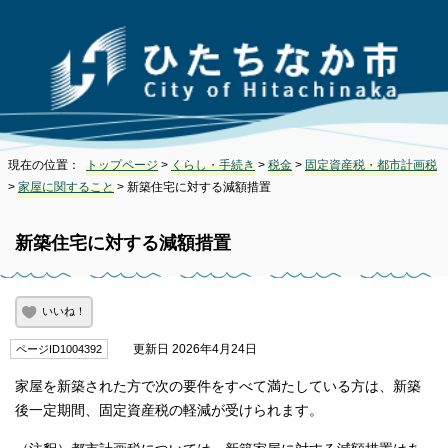
現在の位置：
トップページ
>
くらし・手続き
>
税金
>
固定資産税・都市計画税
>
家屋に関すること
> 新築住宅に対する減額措置
新築住宅に対する減額措置
いいね！
更新日 2026年4月24日
ページID1004392
家屋を新築された方で次の要件をすべて満たしている方は、新築
後一定期間、固定資産税の軽減が受けられます。