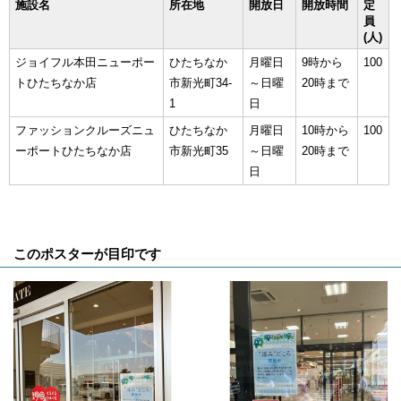
施設名
所在地
開放日
開放時間
定
員
(人)
ジョイフル本田ニューポー
ひたちなか
月曜日
9時から
100
トひたちなか店
市新光町34-
～日曜
20時まで
1
日
ファッションクルーズニュ
ひたちなか
月曜日
10時から
100
ーポートひたちなか店
市新光町35
～日曜
20時まで
日
このポスターが目印です