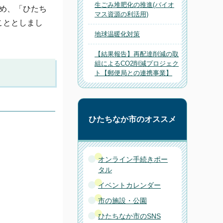
生ごみ堆肥化の推進(バイオ
ため、「ひたち
マス資源の利活用)
こととしまし
地球温暖化対策
【結果報告】再配達削減の取
組によるCO2削減プロジェク
ト【郵便局との連携事業】
ひたちなか市のオススメ
オンライン手続きポー
タル
イベントカレンダー
市の施設・公園
ひたちなか市のSNS