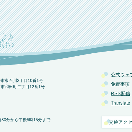
公式ウェ
か市東石川2丁目10番1号
免責事項
か市和田町二丁目12番1号
RSS配信
Translate
30分から午後5時15分まで
交通アク