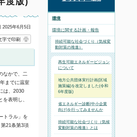
年度版)
環境
2025年6月5日
環境に関する計画・報告
文字で印刷
持続可能な社会づくり（気候変
動対策の推進）
再生可能エネルギービジョン
について
のなかで、二
地方公共団体実行計画(区域
0年までに温室
施策編)を改定しました(令和
は、2030
6年度版)
ことを表明し、
省エネルギー診断(中小企業
向け)を行ってみませんか
ュートラル」を
持続可能な社会づくり（気候
第21条第3項
変動対策の推進）とは