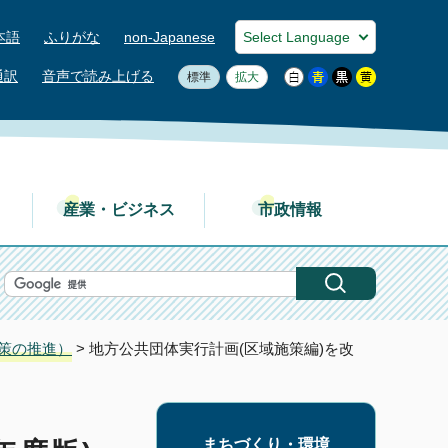
本語
ふりがな
non-Japanese
通訳
音声で読み上げる
標準
拡大
産業・ビジネス
市政情報
策の推進）
> 地方公共団体実行計画(区域施策編)を改
まちづくり・環境