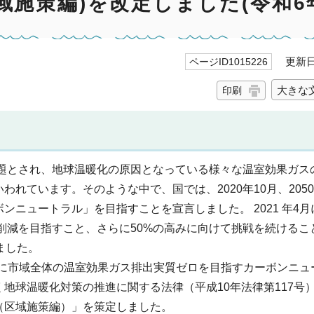
域施策編)を改定しました(令和6
更新日 
ページID1015226
大きな
印刷
題とされ、地球温暖化の原因となっている様々な温室効果ガス
れています。そのような中で、国では、2020年10月、205
ニュートラル」を目指すことを宣言しました。 2021 年4月に
%削減を目指すこと、さらに50%の高みに向けて挑戦を続ける
ました。
までに市域全体の温室効果ガス排出実質ゼロを目指すカーボンニ
地球温暖化対策の推進に関する法律（平成10年法律第117号）
（区域施策編）」を策定しました。