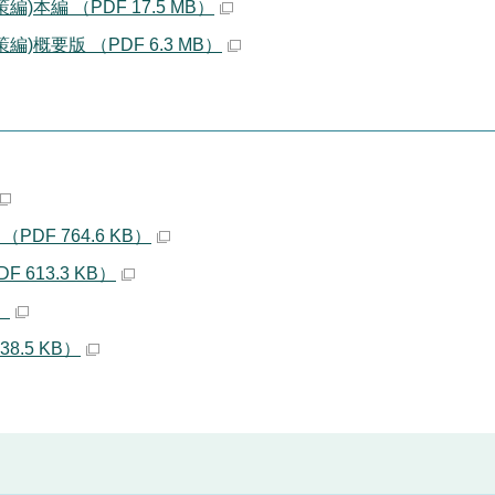
編 （PDF 17.5 MB）
概要版 （PDF 6.3 MB）
DF 764.6 KB）
613.3 KB）
）
8.5 KB）