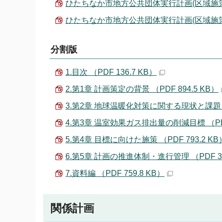
ひたちなか市地方公共団体実行計画(区域施策編)本
ひたちなか市地方公共団体実行計画(区域施策編)
分割版
1.目次 （PDF 136.7 KB）
2.第1章 計画策定の背景 （PDF 894.5 KB）
3.第2章 地球温暖化対策に関する現状と課題 （P
4.第3章 温室効果ガス排出量の削減目標 （PDF 
5.第4章 目標に向けた施策 （PDF 793.2 KB
6.第5章 計画の推進体制・進行管理 （PDF 33
7.資料編 （PDF 759.8 KB）
関係計画