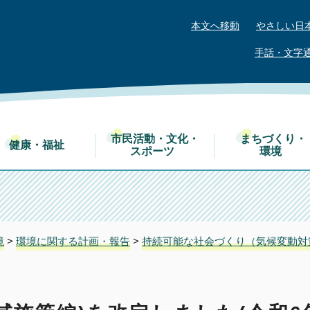
本文へ移動
やさしい日
手話・文字
市民活動・文化・
まちづくり・
健康・福祉
スポーツ
環境
境
>
環境に関する計画・報告
>
持続可能な社会づくり（気候変動対