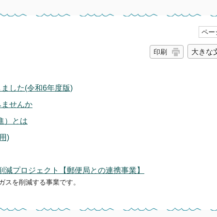
ページ
大きな
印刷
ました(令和6年度版)
みませんか
進）とは
用)
2削減プロジェクト【郵便局との連携事業】
ガスを削減する事業です。