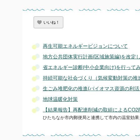
いいね！
再生可能エネルギービジョンについて
地方公共団体実行計画(区域施策編)を改定し
省エネルギー診断(中小企業向け)を行って
持続可能な社会づくり（気候変動対策の推
生ごみ堆肥化の推進(バイオマス資源の利活
地球温暖化対策
【結果報告】再配達削減の取組によるCO
ひたちなか市内郵便局と連携して市内の温室効果