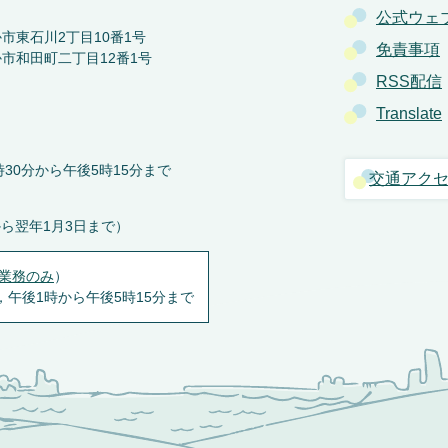
公式ウェ
か市東石川2丁目10番1号
免責事項
か市和田町二丁目12番1号
RSS配信
Translate
30分から午後5時15分まで
交通アク
から翌年1月3日まで）
業務のみ
）
，午後1時から午後5時15分まで