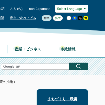
本語
ふりがな
non-Japanese
通訳
音声で読み上げる
標準
拡大
産業・ビジネス
市政情報
策の推進）
まちづくり・環境