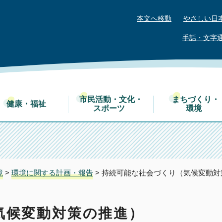
本文へ移動
やさしい日
手話・文字
市民活動・文化・
まちづくり・
健康・福祉
スポーツ
環境
境
>
環境に関する計画・報告
> 持続可能な社会づくり（気候変動対
気候変動対策の推進）