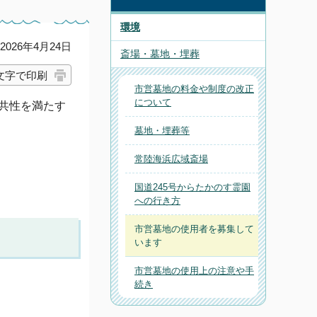
環境
026年4月24日
斎場・墓地・埋葬
文字で印刷
市営墓地の料金や制度の改正
について
共性を満たす
墓地・埋葬等
常陸海浜広域斎場
国道245号からたかのす霊園
への行き方
市営墓地の使用者を募集して
います
市営墓地の使用上の注意や手
続き