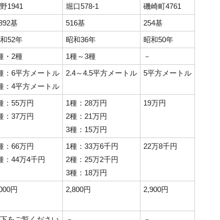
野1941
堀口578-1
磯崎町4761
,892基
516基
254基
和52年
昭和36年
昭和50年
種・2種
1種～3種
－
種：6平方メートル
2.4～4.5平方メートル
5平方メートル
種：4平方メートル
種：55万円
1種：28万円
19万円
種：37万円
2種：21万円
3種：15万円
種：66万円
1種：33万6千円
22万8千円
種：44万4千円
2種：25万2千円
3種：18万円
,000円
2,800円
2,900円
下をご覧ください
－
－