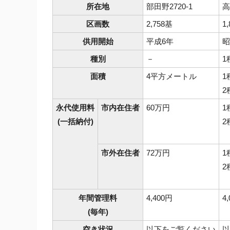
所在地
部田野2720-1
高
区画数
2,758基
1
供用開始
平成6年
昭
種別
－
1
面積
4平方メートル
1
2
永代使用料
市内在住者
60万円
1
(一括納付)
2
市外在住者
72万円
1
2
年間管理料
4,400円
4
(毎年)
空き状況
以下をご覧ください
以