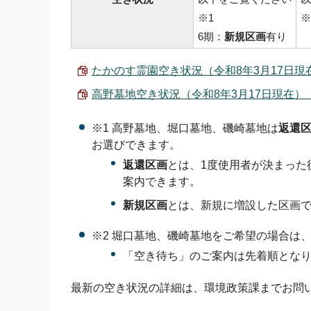
※1
※
6期：
新規区画
有り
たかのす霊園空き状況（令和8年3月17日現在） 
高野墓地空き状況（令和8年3月17日現在） （PD
※1 高野墓地、堀口墓地、磯崎墓地は
返還
お選びできます。
返還区画
とは、1度使用者が決まった
案内できます。
新規区画
とは、新規に増設した区画
※2 堀口墓地、磯崎墓地をご希望の場合は
「空き待ち」のご案内は先着順とな
最新の空き状況の詳細は、環境政策課までお問