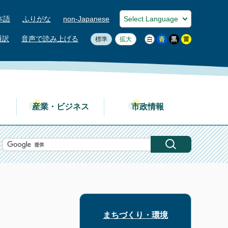
本語
ふりがな
non-Japanese
通訳
音声で読み上げる
標準
拡大
産業・ビジネス
市政情報
まちづくり・環境