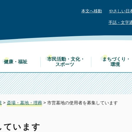
本文へ移動
やさしい日
手話・文字
市民活動・文化・
まちづくり・
健康・福祉
スポーツ
環境
境
>
斎場・墓地・埋葬
> 市営墓地の使用者を募集しています
しています