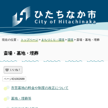
現在の位置：
トップページ
>
まちづくり・環境
>
環境
> 斎場・墓地・埋葬
斎場・墓地・埋葬
いいね！
ページID1002688
市営墓地の料金や制度の改正について
墓地・埋葬等