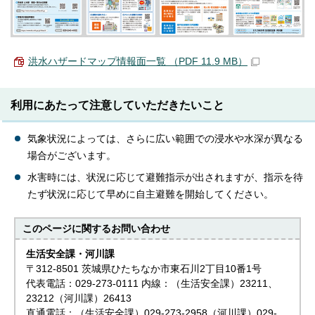
洪水ハザードマップ情報面一覧 （PDF 11.9 MB）
利用にあたって注意していただきたいこと
気象状況によっては、さらに広い範囲での浸水や水深が異なる
場合がございます。
水害時には、状況に応じて避難指示が出されますが、指示を待
たず状況に応じて早めに自主避難を開始してください。
このページに関する
お問い合わせ
生活安全課・河川課
〒312-8501 茨城県ひたちなか市東石川2丁目10番1号
代表電話：029-273-0111 内線：（生活安全課）23211、
23212（河川課）26413
直通電話：（生活安全課）029-273-2958（河川課）029-