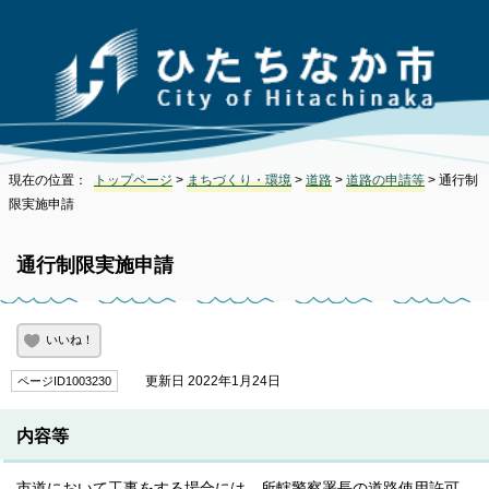
現在の位置：
トップページ
>
まちづくり・環境
>
道路
>
道路の申請等
> 通行制
限実施申請
通行制限実施申請
いいね！
更新日 2022年1月24日
ページID1003230
内容等
市道において工事をする場合には、所轄警察署長の道路使用許可