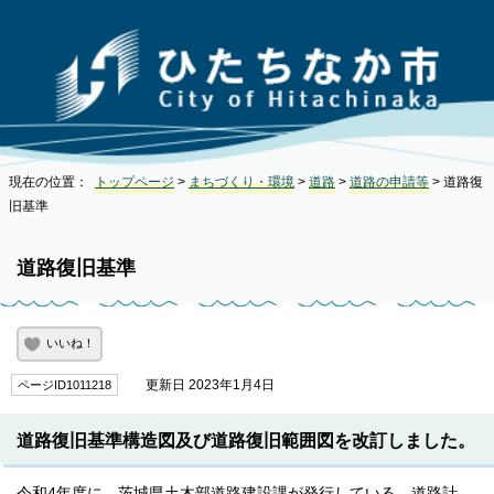
現在の位置：
トップページ
>
まちづくり・環境
>
道路
>
道路の申請等
> 道路復
旧基準
道路復旧基準
いいね！
更新日 2023年1月4日
ページID1011218
道路復旧基準構造図及び道路復旧範囲図を改訂しました。
令和4年度に、茨城県土木部道路建設課が発行している、道路計