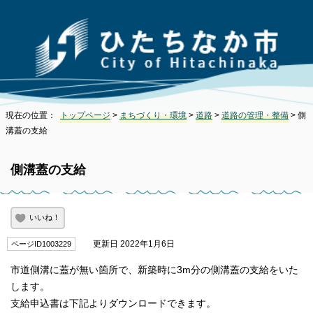
現在の位置：
トップページ
>
まちづくり・環境
>
道路
>
道路の管理・整備
> 側
溝蓋の支給
側溝蓋の支給
いいね！
更新日 2022年1月6日
ページID1003229
市道側溝に蓋が無い箇所で、新築時に3m分の側溝蓋の支給をいた
します。
支給申込書は下記よりダウンロードできます。