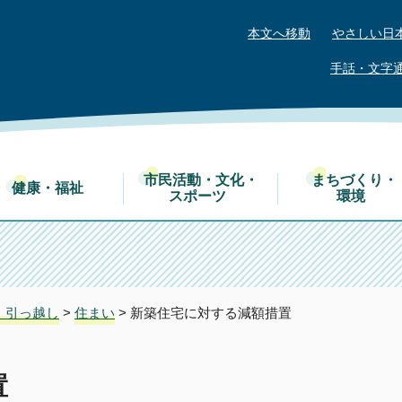
本文へ移動
やさしい日
手話・文字
市民活動・文化・
まちづくり・
健康・福祉
スポーツ
環境
・引っ越し
>
住まい
> 新築住宅に対する減額措置
置