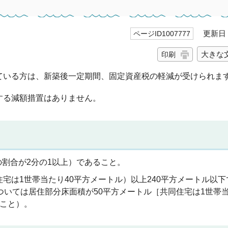
更新日 2
ページID1007777
大きな
印刷
ている方は、新築後一定期間、固定資産税の軽減が受けられま
する減額措置はありません。
割合が2分の1以上）であること。
宅は1世帯当たり40平方メートル）以上240平方メートル以
ついては居住部分床面積が50平方メートル［共同住宅は1世帯当
ること）。