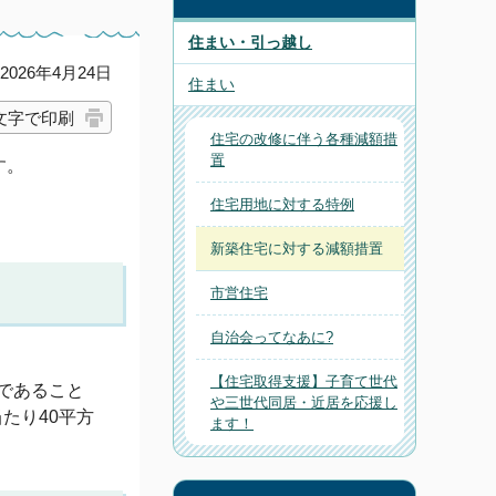
住まい・引っ越し
026年4月24日
住まい
文字で印刷
住宅の改修に伴う各種減額措
置
す。
住宅用地に対する特例
新築住宅に対する減額措置
市営住宅
自治会ってなあに?
【住宅取得支援】子育て世代
下であること
や三世代同居・近居を応援し
たり40平方
ます！