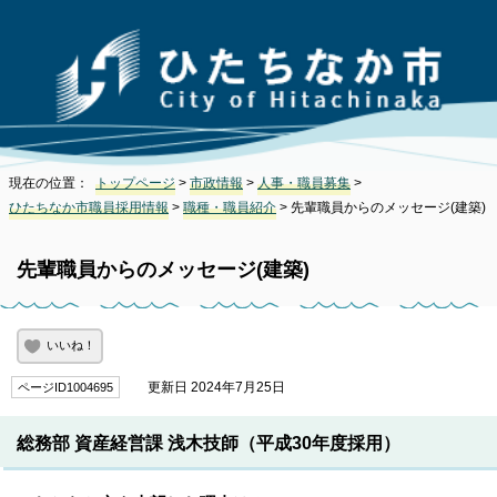
現在の位置：
トップページ
>
市政情報
>
人事・職員募集
>
ひたちなか市職員採用情報
>
職種・職員紹介
> 先輩職員からのメッセージ(建築)
先輩職員からのメッセージ(建築)
いいね！
更新日 2024年7月25日
ページID1004695
総務部 資産経営課 浅木技師（平成30年度採用）