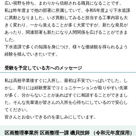
広い視野を持ち、まわりから信頼される職員になることです。
私は昨年度まで他の部署に所属していて、令和5年度より下水道課
に異動となりました。いざ異動してみると担当する工事内容も大
きく変わり、一から覚えることが多く大変ですが、新たな発見が
あったり、関連部署も新たになり人間関係を広げることができま
した。
下水道課で多くの知識を身につけ、様々な価値観を得られるよう
経験を積んでいきたいです。
受験を予定している方へのメッセージ
私は高校卒業後すぐに入所し、最初は不安でいっぱいでした。し
かし、周りには経験豊富でコミュニケーションが取りやすい先輩
が多く、分からないことがあればすぐに相談することができまし
た。そんな先輩達が皆さんの入所を心待ちにしているので安心し
てください。
皆さんとお会いできるのを楽しみにしています。
区画整理事業所 区画整理一課 磯貝技師 （令和元年度採用）