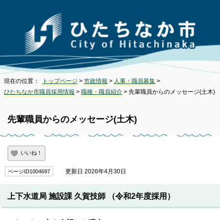
現在の位置：
トップページ
>
市政情報
>
人事・職員募集
>
ひたちなか市職員採用情報
>
職種・職員紹介
> 先輩職員からのメッセージ(土木)
先輩職員からのメッセージ(土木)
いいね！
更新日 2026年4月30日
ページID1004697
上下水道局 施設課 久賀技師 （令和2年度採用）