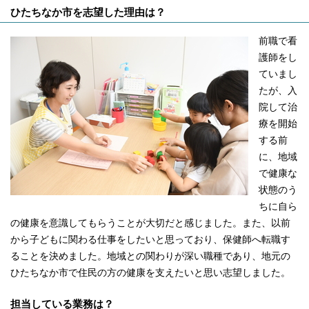
ひたちなか市を志望した理由は？
前職で看
護師をし
ていまし
たが、入
院して治
療を開始
する前
に、地域
で健康な
状態のう
ちに自ら
の健康を意識してもらうことが大切だと感じました。また、以前
から子どもに関わる仕事をしたいと思っており、保健師へ転職す
ることを決めました。地域との関わりが深い職種であり、地元の
ひたちなか市で住民の方の健康を支えたいと思い志望しました。
担当している業務は？