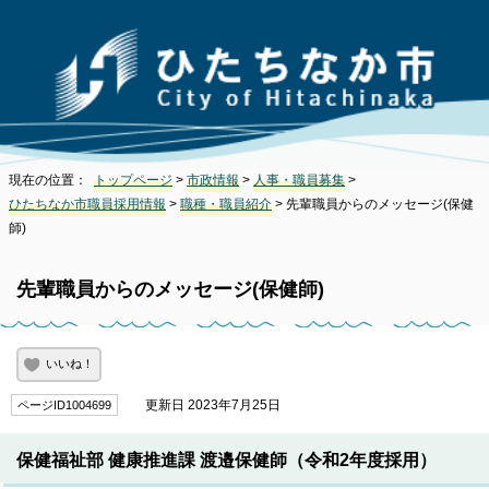
現在の位置：
トップページ
>
市政情報
>
人事・職員募集
>
ひたちなか市職員採用情報
>
職種・職員紹介
> 先輩職員からのメッセージ(保健
師)
先輩職員からのメッセージ(保健師)
いいね！
更新日 2023年7月25日
ページID1004699
保健福祉部 健康推進課 渡邉保健師（令和2年度採用）