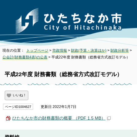
現在の位置：
トップページ
>
市政情報
>
財政(予算・決算ほか)
>
財政分析等
>
公会計(財務書類4表)の公表
> 平成22年度 財務書類（総務省方式改訂モデル）
平成22年度 財務書類（総務省方式改訂モデル）
いいね！
更新日 2022年1月7日
ページID1004627
ひたちなか市の財務書類の概要 （PDF 1.5 MB）
資料編