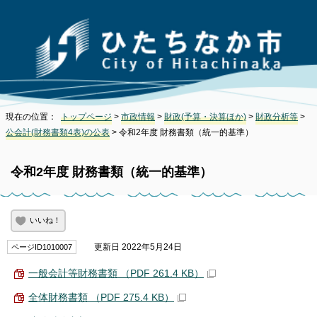
現在の位置：
トップページ
>
市政情報
>
財政(予算・決算ほか)
>
財政分析等
>
公会計(財務書類4表)の公表
> 令和2年度 財務書類（統一的基準）
令和2年度 財務書類（統一的基準）
いいね！
更新日 2022年5月24日
ページID1010007
一般会計等財務書類 （PDF 261.4 KB）
全体財務書類 （PDF 275.4 KB）