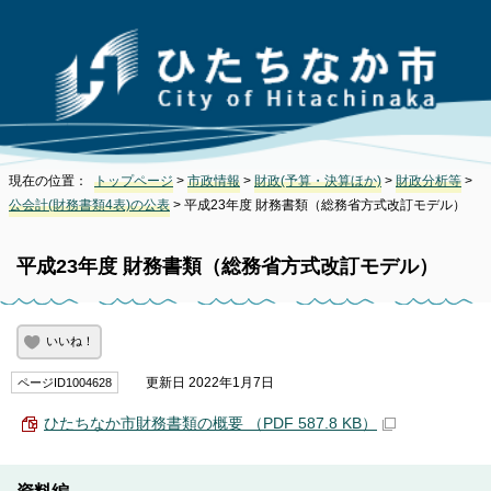
現在の位置：
トップページ
>
市政情報
>
財政(予算・決算ほか)
>
財政分析等
>
公会計(財務書類4表)の公表
> 平成23年度 財務書類（総務省方式改訂モデル）
平成23年度 財務書類（総務省方式改訂モデル）
いいね！
更新日 2022年1月7日
ページID1004628
ひたちなか市財務書類の概要 （PDF 587.8 KB）
資料編