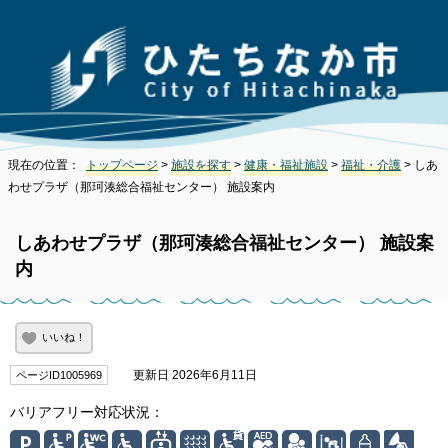
現在の位置：
トップページ
>
施設を探す
>
健康・福祉施設
>
福祉・介護
> しあ
わせプラザ（那珂湊総合福祉センター） 施設案内
しあわせプラザ（那珂湊総合福祉センター） 施設案
内
いいね！
更新日 2026年6月11日
ページID1005969
バリアフリー対応状況：