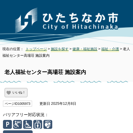
現在の位置：
トップページ
>
施設を探す
>
健康・福祉施設
>
福祉・介護
> 老人
福祉センター高場荘 施設案内
老人福祉センター高場荘 施設案内
いいね！
更新日 2025年12月8日
ページID1005973
バリアフリー対応状況：